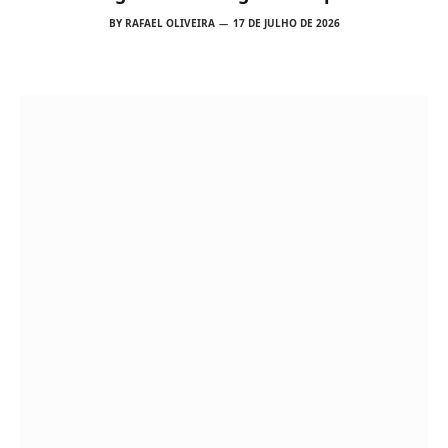
desta sexta-feira
BY
RAFAEL OLIVEIRA
17 DE JULHO DE 2026