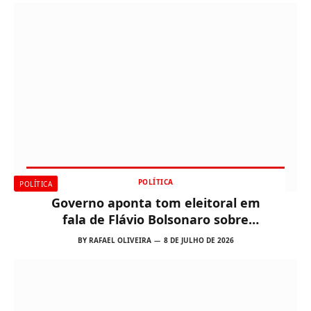
POLÍTICA
POLÍTICA
Governo aponta tom eleitoral em
fala de Flávio Bolsonaro sobre
possível tarifa dos EUA e afirma que
BY
RAFAEL OLIVEIRA
8 DE JULHO DE 2026
empresários ficaram frustrados