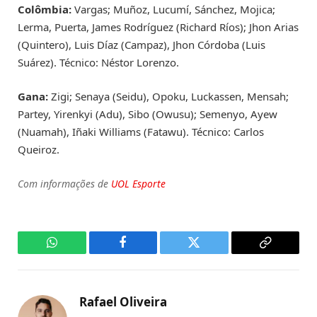
Colômbia:
Vargas; Muñoz, Lucumí, Sánchez, Mojica;
Lerma, Puerta, James Rodríguez (Richard Ríos); Jhon Arias
(Quintero), Luis Díaz (Campaz), Jhon Córdoba (Luis
Suárez). Técnico: Néstor Lorenzo.
Gana:
Zigi; Senaya (Seidu), Opoku, Luckassen, Mensah;
Partey, Yirenkyi (Adu), Sibo (Owusu); Semenyo, Ayew
(Nuamah), Iñaki Williams (Fatawu). Técnico: Carlos
Queiroz.
Com informações de
UOL Esporte
WhatsApp
Facebook
Twitter
Copy
Link
Rafael Oliveira