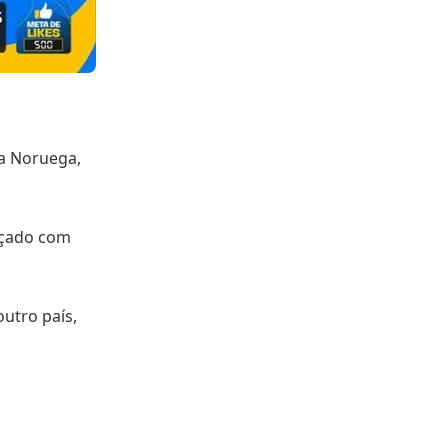
 a Noruega,
açado com
utro país,