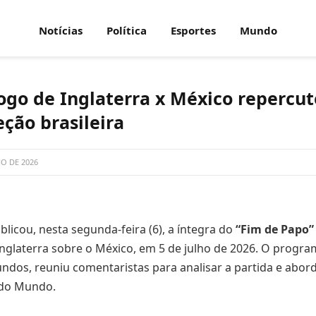
Notícias
Política
Esportes
Mundo
ogo de Inglaterra x México repercut
leção brasileira
HO DE 2026
licou, nesta segunda-feira (6), a íntegra do
“Fim de Papo”
 Inglaterra sobre o México, em 5 de julho de 2026. O progr
ndos, reuniu comentaristas para analisar a partida e abor
 do Mundo.