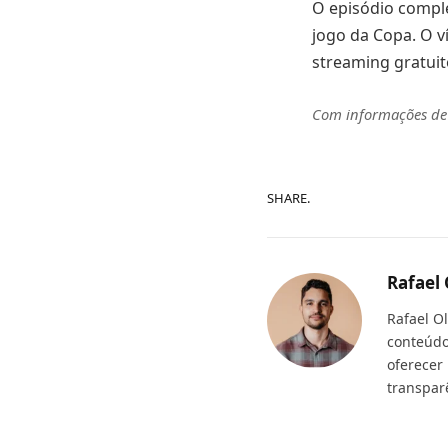
O episódio comple
jogo da Copa. O v
streaming gratuit
Com informações d
SHARE.
Rafael 
Rafael O
conteúdo
oferecer
transpar