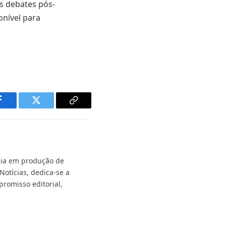
s debates pós-
onível para
Facebook
Twitter
Copy
Link
ncia em produção de
Notícias, dedica-se a
promisso editorial,