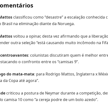
 comentários
Mattos
classificou como “desastre” a escalação conhecida 
o Brasil na eliminação diante da Noruega.
Mattos
voltou a opinar, desta vez afirmando que a liberaçã
nder outra seleção “está causando muito incômodo na Fifa
 centroavantes
: colunistas discutiram quem é melhor entr
estacando o confronto entre os “camisas 9”.
jogo do mata-mata
: para Rodrigo Mattos, Inglaterra x Méxi
a da Copa até agora”.
nde
criticou a postura de Neymar durante a competição, d
 camisa 10 como “a cereja podre de um bolo azedo”.