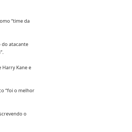
como “time da
o do atacante
”.
e Harry Kane e
co “foi o melhor
escrevendo o