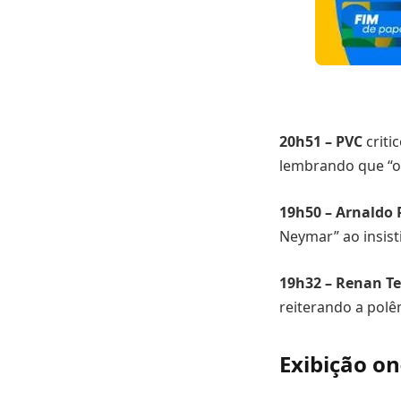
20h51 – PVC
criti
lembrando que “o 
19h50 – Arnaldo 
Neymar” ao insist
19h32 – Renan Te
reiterando a polê
Exibição on