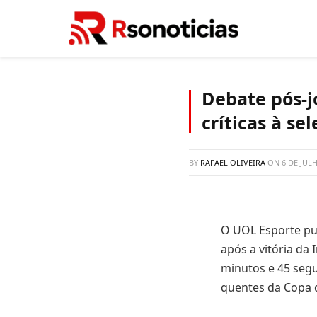
Debate pós-j
críticas à se
BY
RAFAEL OLIVEIRA
ON
6 DE JUL
O UOL Esporte pub
após a vitória da
minutos e 45 segu
quentes da Copa