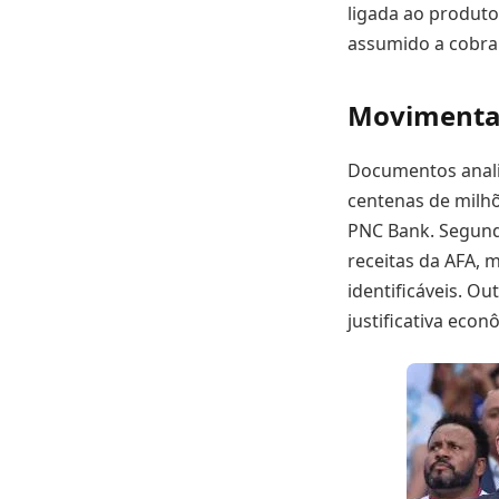
ligada ao produto
assumido a cobran
Movimentaç
Documentos anali
centenas de milhõ
PNC Bank. Segund
receitas da AFA, 
identificáveis. O
justificativa econ