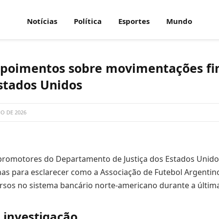
Notícias
Política
Esportes
Mundo
epoimentos sobre movimentações fi
stados Unidos
HO DE 2026
 promotores do Departamento de Justiça dos Estados Unido
as para esclarecer como a Associação de Futebol Argentino
sos no sistema bancário norte-americano durante a últi
 investigação