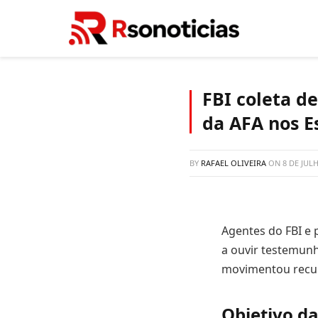
FBI coleta d
da AFA nos E
BY
RAFAEL OLIVEIRA
ON
8 DE JUL
Agentes do FBI e
a ouvir testemunh
movimentou recur
Objetivo da