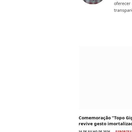
oferecer
transpar
Comemoração “Topo Gig
revive gesto imortaliz
16 DE JULHO DE 2026
ESPORTES