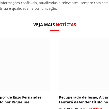
 informações confiáveis, atualizadas e relevantes, sempre com com
ência e qualidade na comunicação.
VEJA MAIS
NOTÍCIAS
io” de Enzo Fernández
Recuperado de lesão, Alcar
ado por Riquelme
tentará defender título no
16 DE JULHO DE 2026
ESPORTES