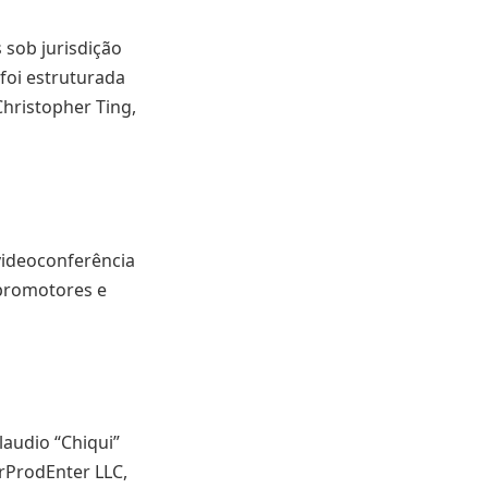
 sob jurisdição
foi estruturada
Christopher Ting,
videoconferência
 promotores e
audio “Chiqui”
urProdEnter LLC,