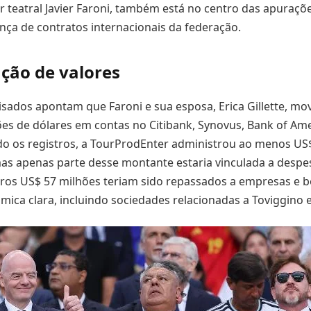
r teatral Javier Faroni, também está no centro das apuraçõe
ça de contratos internacionais da federação.
ão de valores
sados apontam que Faroni e sua esposa, Erica Gillette, m
es de dólares em contas no Citibank, Synovus, Bank of Ame
o os registros, a TourProdEnter administrou ao menos US
mas apenas parte desse montante estaria vinculada a despe
utros US$ 57 milhões teriam sido repassados a empresas e b
ômica clara, incluindo sociedades relacionadas a Toviggino e