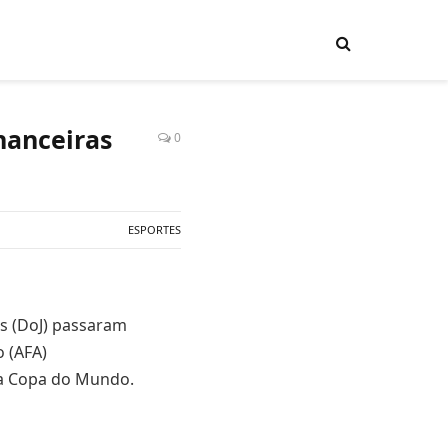
nanceiras
0
ESPORTES
s (DoJ) passaram
 (AFA)
ma Copa do Mundo.