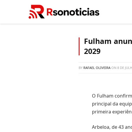
Fulham anunc
2029
BY
RAFAEL OLIVEIRA
ON
8 DE JUL
O Fulham confirmo
principal da equip
primeira experiên
Arbeloa, de 43 a