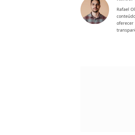
Rafael O
conteúdo
oferecer
transpar