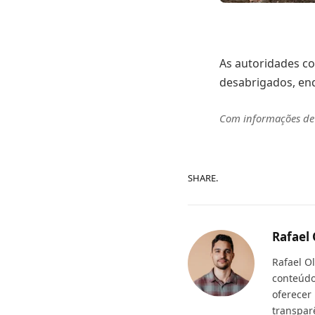
As autoridades co
desabrigados, enq
Com informações d
SHARE.
Rafael 
Rafael O
conteúdo
oferecer
transpar