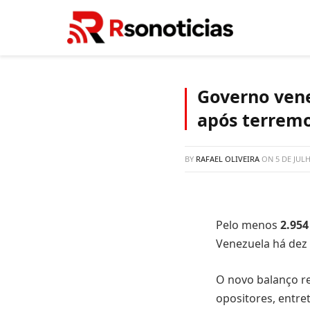
Governo vene
após terrem
BY
RAFAEL OLIVEIRA
ON
5 DE JUL
Pelo menos
2.95
Venezuela há dez 
O novo balanço r
opositores, entre