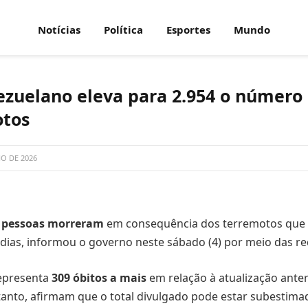
Notícias
Política
Esportes
Mundo
zuelano eleva para 2.954 o número
otos
HO DE 2026
4 pessoas morreram
em consequência dos terremotos que 
dias, informou o governo neste sábado (4) por meio das red
epresenta
309 óbitos a mais
em relação à atualização anteri
tanto, afirmam que o total divulgado pode estar subestima