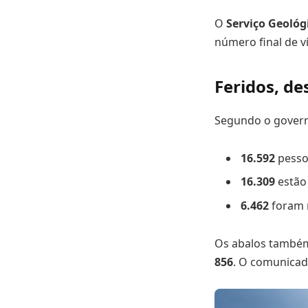
O
Serviço Geológ
número final de v
Feridos, de
Segundo o govern
16.592
pessoa
16.309
estão
6.462
foram 
Os abalos també
856
. O comunicad