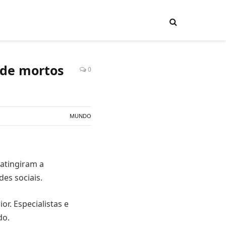
 de mortos
0
MUNDO
atingiram a
es sociais.
or. Especialistas e
do.