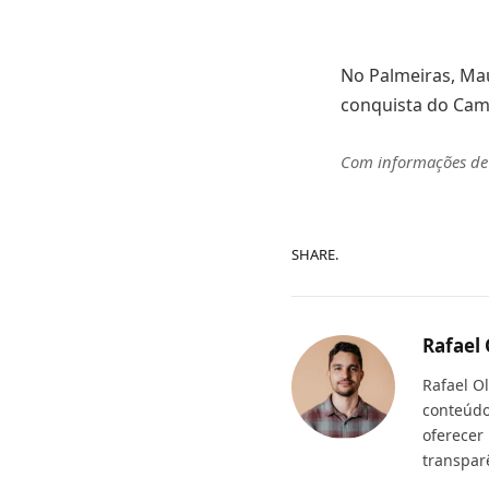
No Palmeiras, Mau
conquista do Cam
Com informações d
SHARE.
Rafael 
Rafael O
conteúdo
oferecer
transpar