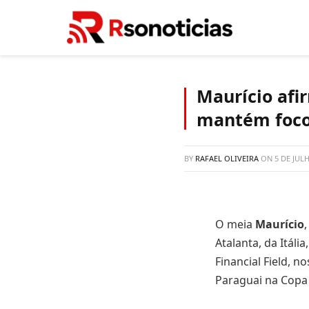
Maurício afi
mantém foco
BY
RAFAEL OLIVEIRA
ON
5 DE JUL
O meia
Maurício
Atalanta, da Itáli
Financial Field, n
Paraguai na Copa