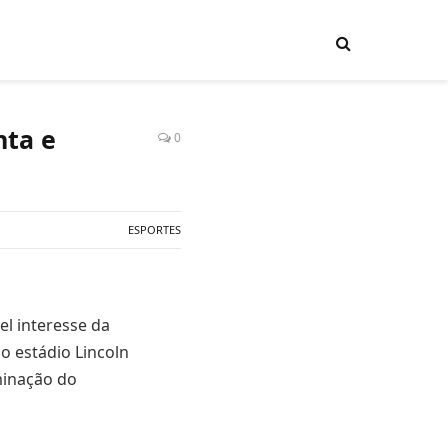
nta e
0
ESPORTES
el interesse da
do estádio Lincoln
iminação do