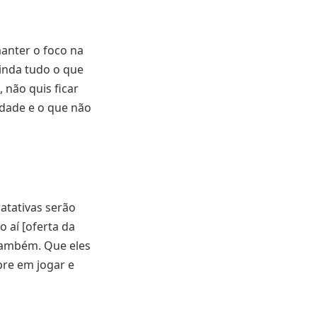
manter o foco na
inda tudo o que
 não quis ficar
rdade e o que não
atativas serão
 aí [oferta da
também. Que eles
pre em jogar e