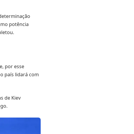
 determinação
como potência
letou.
e, por esse
 o país lidará com
as de Kiev
ngo.