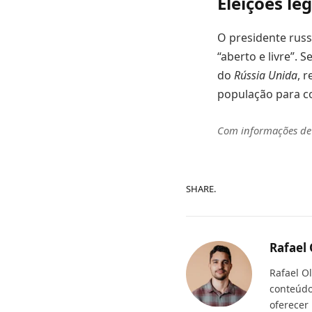
Eleições leg
O presidente russ
“aberto e livre”. 
do
Rússia Unida
, 
população para 
Com informações d
SHARE.
Rafael 
Rafael O
conteúdo
oferecer