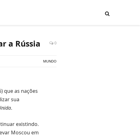
r a Rússia
0
MUNDO
6) que as nações
lizar sua
Unida
.
tinuar existindo.
 levar Moscou em