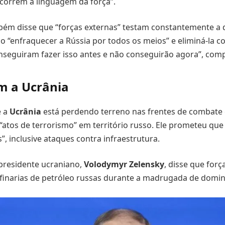
correm à linguagem da força”.
mbém disse que “forças externas” testam constantemente a
o “enfraquecer a Rússia por todos os meios” e eliminá-la 
nseguiram fazer isso antes e não conseguirão agora”, comp
om a Ucrânia
e a
Ucrânia
está perdendo terreno nas frentes de combate 
 “atos de terrorismo” em território russo. Ele prometeu que
”, inclusive ataques contra infraestrutura.
presidente ucraniano,
Volodymyr Zelensky
, disse que forç
efinarias de petróleo russas durante a madrugada de domi