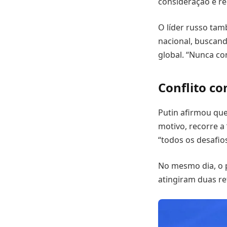
consideração e re
O líder russo ta
nacional, buscand
global. “Nunca co
Conflito c
Putin afirmou qu
motivo, recorre a
“todos os desafios
No mesmo dia, o 
atingiram duas r