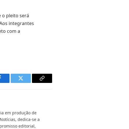
o pleito será
 Aos integrantes
eto com a
Facebook
Twitter
Copy
Link
ncia em produção de
Notícias, dedica-se a
promisso editorial,