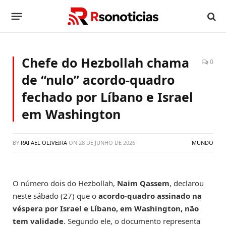
Chefe do Hezbollah chama
0
de “nulo” acordo-quadro
fechado por Líbano e Israel
em Washington
BY
RAFAEL OLIVEIRA
ON
28 DE JUNHO DE 2026
MUNDO
O número dois do Hezbollah,
Naim Qassem
, declarou
neste sábado (27) que o
acordo-quadro assinado na
véspera por Israel e Líbano, em Washington, não
tem validade
. Segundo ele, o documento representa