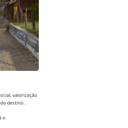
ocial, valorização
 do destino.
á o