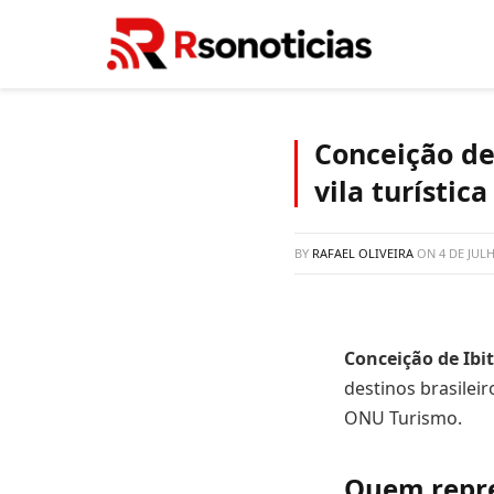
Conceição de
vila turísti
BY
RAFAEL OLIVEIRA
ON
4 DE JUL
Conceição de Ibi
destinos brasilei
ONU Turismo.
Quem repre