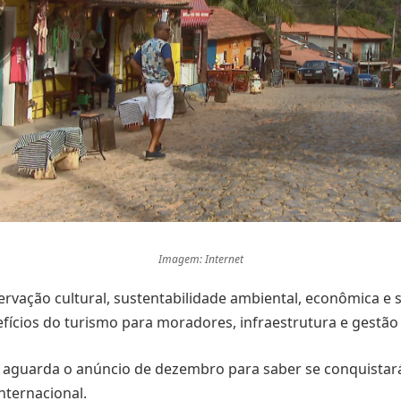
Imagem: Internet
ervação cultural, sustentabilidade ambiental, econômica e s
efícios do turismo para moradores, infraestrutura e gestão
o aguarda o anúncio de dezembro para saber se conquistar
nternacional.