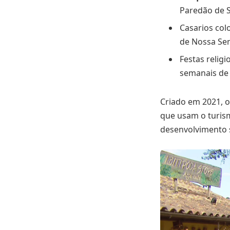
Paredão de S
Casarios col
de Nossa Sen
Festas relig
semanais de 
Criado em 2021, 
que usam o turism
desenvolvimento s