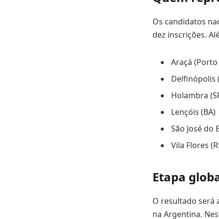
Os candidatos nac
dez inscrições. Al
Araçá (Porto 
Delfinópolis
Holambra (S
Lençóis (BA)
São José do B
Vila Flores (R
Etapa globa
O resultado será
na Argentina. Nes