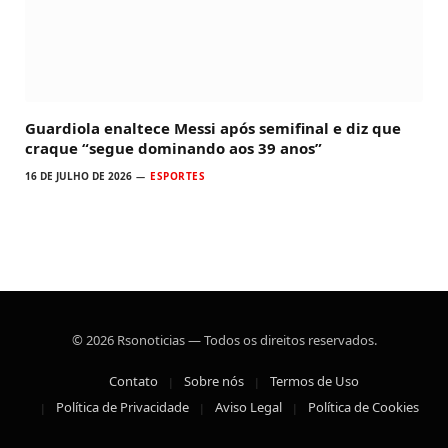
Guardiola enaltece Messi após semifinal e diz que
craque “segue dominando aos 39 anos”
16 DE JULHO DE 2026
ESPORTES
© 2026 Rsonoticias — Todos os direitos reservados.
Contato
Sobre nós
Termos de Uso
Política de Privacidade
Aviso Legal
Política de Cookies