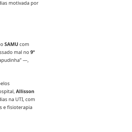
 dias motivada por
elo
SAMU
com
passado mal no
9º
apudinha” —,
pelos
ospital,
Allisson
dias na UTI, com
e fisioterapia