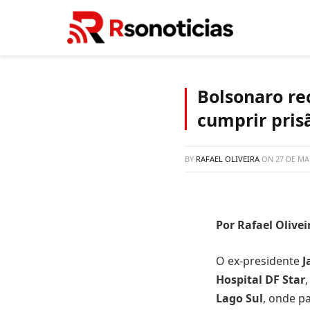
Bolsonaro re
cumprir prisã
BY
RAFAEL OLIVEIRA
ON
27 DE MA
Por Rafael Olivei
O ex-presidente
J
Hospital DF Star
Lago Sul
, onde p