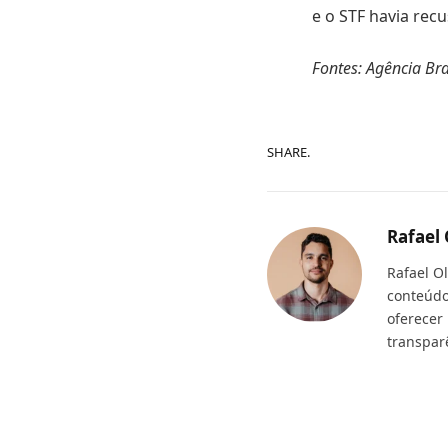
e o STF havia rec
Fontes: Agência Bras
SHARE.
Rafael 
Rafael O
conteúdo
oferecer
transpar