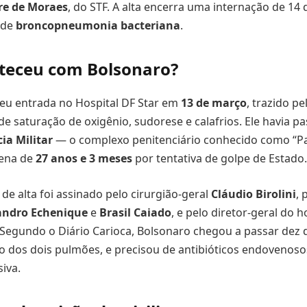
re de Moraes
, do STF. A alta encerra uma internação de 14
 de
broncopneumonia bacteriana
.
teceu com Bolsonaro?
eu entrada no Hospital DF Star em
13 de março
, trazido p
 de saturação de oxigênio, sudorese e calafrios. Ele havia 
ia Militar
— o complexo penitenciário conhecido como “P
pena de
27 anos e 3 meses
por tentativa de golpe de Estado.
de alta foi assinado pelo cirurgião-geral
Cláudio Birolini
, 
andro Echenique
e
Brasil Caiado
, e pelo diretor-geral do h
 Segundo o Diário Carioca, Bolsonaro chegou a passar dez 
os dois pulmões, e precisou de antibióticos endovenosos 
siva.