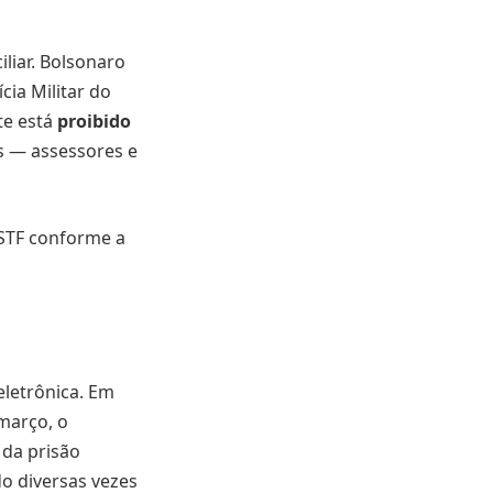
liar. Bolsonaro
cia Militar do
te está
proibido
os — assessores e
 STF conforme a
eletrônica. Em
março, o
 da prisão
do diversas vezes