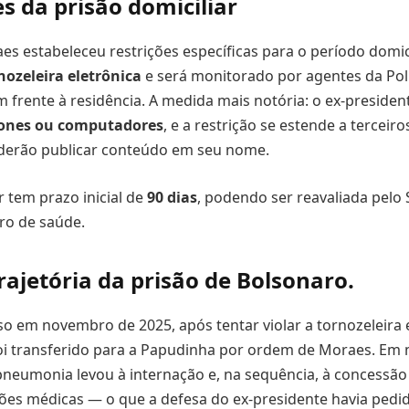
s da prisão domiciliar
es estabeleceu restrições específicas para o período domici
nozeleira eletrônica
e será monitorado por agentes da Polí
em frente à residência. A medida mais notória: o ex-presiden
ones ou computadores
, e a restrição se estende a terceir
oderão publicar conteúdo em seu nome.
r tem prazo inicial de
90 dias
, podendo ser reavaliada pelo
ro de saúde.
rajetória da prisão de Bolsonaro.
so em novembro de 2025, após tentar violar a tornozeleira 
foi transferido para a Papudinha por ordem de Moraes. Em 
neumonia levou à internação e, na sequência, à concessão
zões médicas — o que a defesa do ex-presidente havia pedi