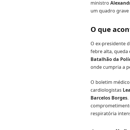
ministro
Alexand
um quadro grave
O que acon
O ex-presidente d
febre alta, queda
Batalhão da Políc
onde cumpria a 
O boletim médico 
cardiologistas
Le
Barcelos Borges
.
comprometimento d
respiratória inten