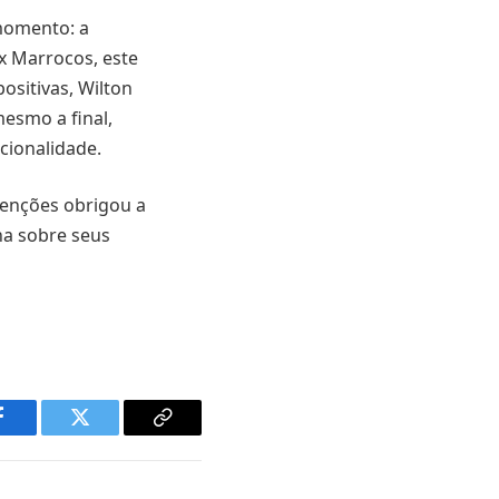
 momento: a
x Marrocos, este
ositivas, Wilton
mesmo a final,
cionalidade.
tenções obrigou a
na sobre seus
Facebook
Twitter
Copy
Link