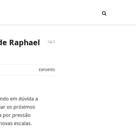
 de Raphael
0
ESPORTES
ando em dúvida a
iar os próximos
da por pressão
novas escalas.