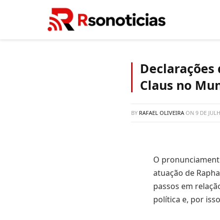
Declarações 
Claus no Mun
BY
RAFAEL OLIVEIRA
ON
9 DE JUL
O pronunciamento
atuação de Raphae
passos em relação
política e, por i