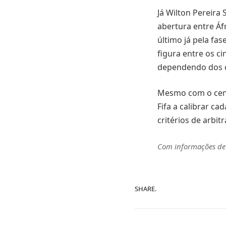
Já Wilton Pereira
abertura entre Áf
último já pela fa
figura entre os c
dependendo dos cr
Mesmo com o cenár
Fifa a calibrar c
critérios de arbit
Com informações d
SHARE.