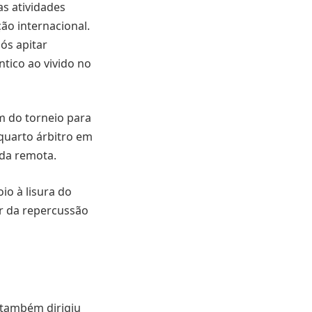
s atividades
ão internacional.
ós apitar
ntico ao vivido no
im do torneio para
 quarto árbitro em
ada remota.
io à lisura do
r da repercussão
 também dirigiu