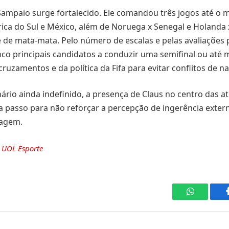
 Sampaio surge fortalecido. Ele comandou três jogos até o
rica do Sul e México, além de Noruega x Senegal e Holanda 
se de mata-mata. Pelo número de escalas e pelas avaliações p
inco principais candidatos a conduzir uma semifinal ou até 
uzamentos e da política da Fifa para evitar conflitos de na
io ainda indefinido, a presença de Claus no centro das a
ada passo para não reforçar a percepção de ingerência exter
ragem.
e
UOL Esporte
WhatsApp