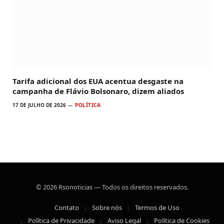
Tarifa adicional dos EUA acentua desgaste na
campanha de Flávio Bolsonaro, dizem aliados
17 DE JULHO DE 2026
POLÍTICA
© 2026 Rsonoticias — Todos os direitos reservados.
Contato
Sobre nós
Termos de Uso
Política de Privacidade
Aviso Legal
Política de Cookies